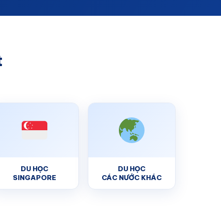
t
DU HỌC
DU HỌC
SINGAPORE
CÁC NƯỚC KHÁC