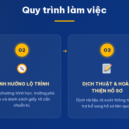
Quy trình làm việc
02
03
ỊNH HƯỚNG LỘ TRÌNH
DỊCH THUẬT & HO
THIỆN HỒ SƠ
 chương trình học, trường phù
 và danh sách giấy tờ cần
Dịch tài liệu, rà soát thông t
chuẩn bị.
trợ bổ sung hồ sơ liên qu