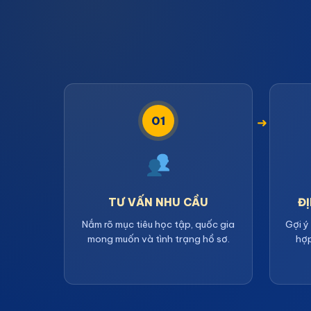
01
TƯ VẤN NHU CẦU
Đ
Nắm rõ mục tiêu học tập, quốc gia
Gợi ý
mong muốn và tình trạng hồ sơ.
hợp