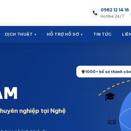
0982 12 14 16
Hotline 24/7
DỊCH THUẬT
HỖ TRỢ HỒ SƠ
TIN TỨC
LIÊ
1000+ hồ sơ thành cô
AM
🎓
chuyên nghiệp tại Nghệ
📜