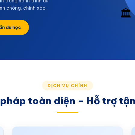
h trong hành trình du
anh chóng, chính xác.
🏛️
ấn du học
DỊCH VỤ CHÍNH
 pháp toàn diện – Hỗ trợ tậ