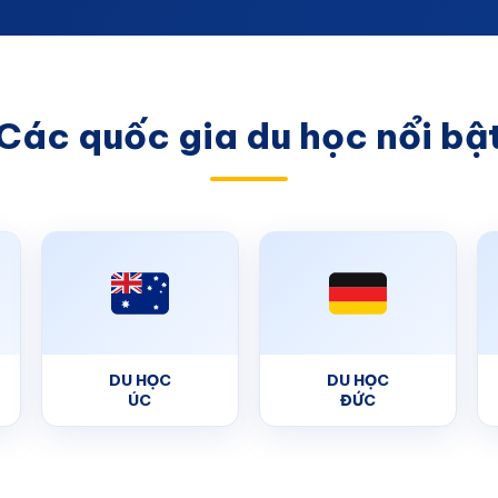
Các quốc gia du học nổi bậ
DU HỌC
DU HỌC
ÚC
ĐỨC