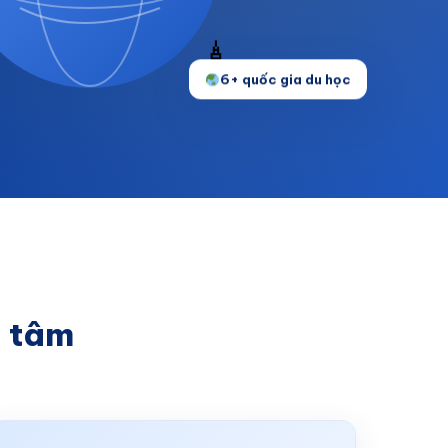
🗼
6+ quốc gia du học
n tâm