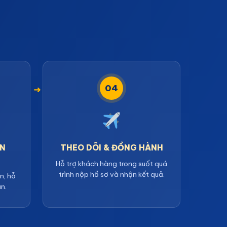
04
ÀN
THEO DÕI & ĐỒNG HÀNH
Hỗ trợ khách hàng trong suốt quá
trình nộp hồ sơ và nhận kết quả.
in, hỗ
an.