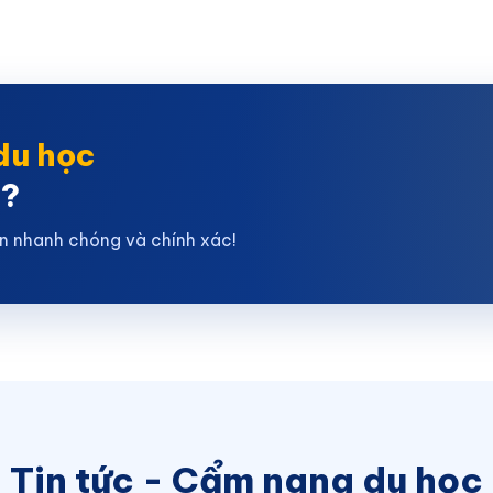
du học
ơ
?
n nhanh chóng và chính xác!
Tin tức - Cẩm nang du học