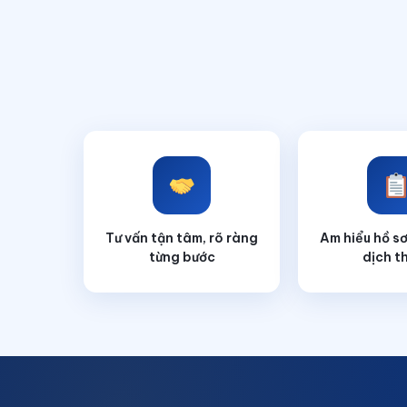
Tư vấn tận tâm, rõ ràng
Am hiểu hồ sơ
từng bước
dịch t