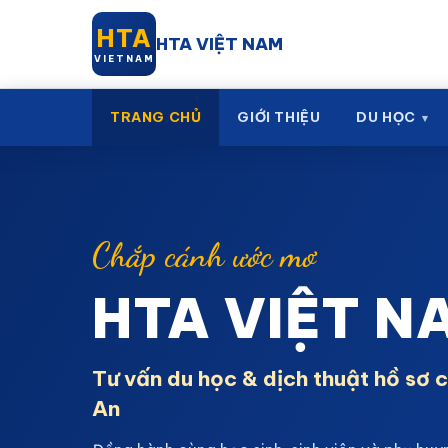
HTA
HTA VIỆT NAM
VIETNAM
TRANG CHỦ
GIỚI THIỆU
DU HỌC
Chắp cánh ước mơ
HTA VIỆT N
Tư vấn du học & dịch thuật hồ sơ 
An